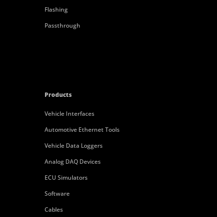
Flashing
Passthrough
Products
Vehicle Interfaces
Automotive Ethernet Tools
Vehicle Data Loggers
Analog DAQ Devices
ECU Simulators
Software
Cables