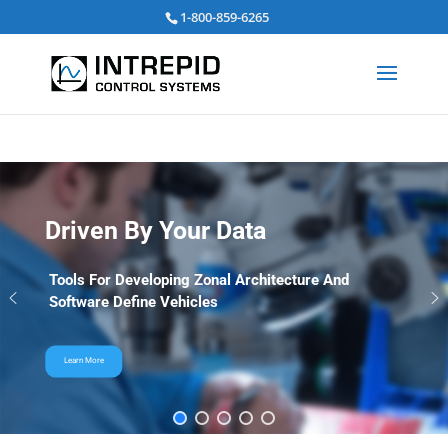
Search
1-800-859-6265
for:
Driven By Your Data
Tools For Developing Zonal Architecture And
Software Define Vehicles
Learn More