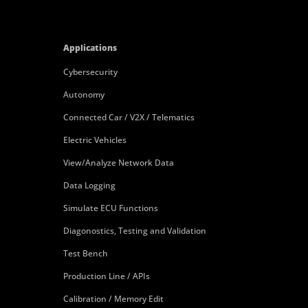
Applications
Cybersecurity
Autonomy
Connected Car / V2X / Telematics
Electric Vehicles
View/Analyze Network Data
Data Logging
Simulate ECU Functions
Diagonostics, Testing and Validation
Test Bench
Production Line / APIs
Calibration / Memory Edit