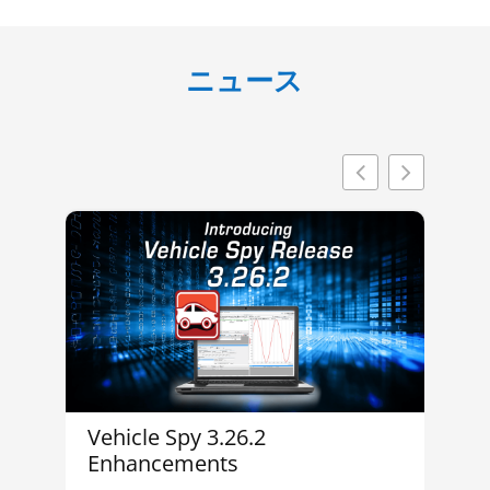
ニュース
Vehicle Spy 3.26.2
In
Enhancements
M