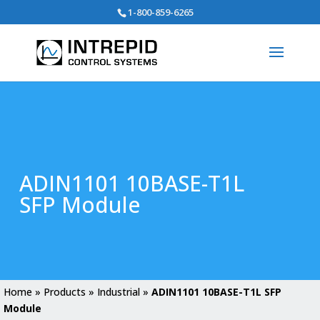
Search
1-800-859-6265
for:
ADIN1101 10BASE-T1L
SFP Module
Home
»
Products
»
Industrial
»
ADIN1101 10BASE-T1L SFP
Module