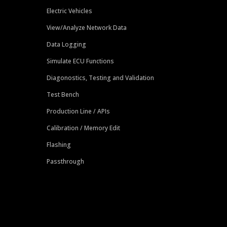
Electric Vehicles
View/Analyze Network Data
Data Logging
Simulate ECU Functions
Diagonostics, Testing and Validation
Test Bench
Production Line / APIs
Calibration / Memory Edit
Flashing
Passthrough