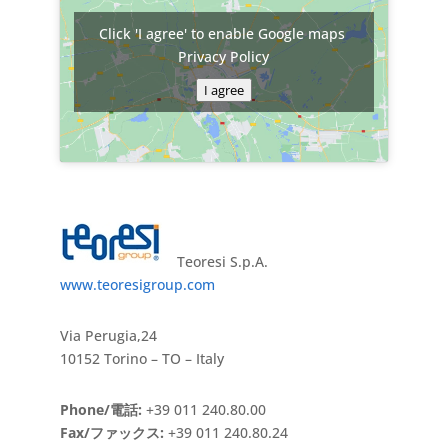
Click 'I agree' to enable Google maps
Privacy Policy
I agree
Teoresi S.p.A.
www.teoresigroup.com
Via Perugia,24
10152 Torino – TO – Italy
Phone/電話:
+39 011 240.80.00
Fax/ファックス:
+39 011 240.80.24