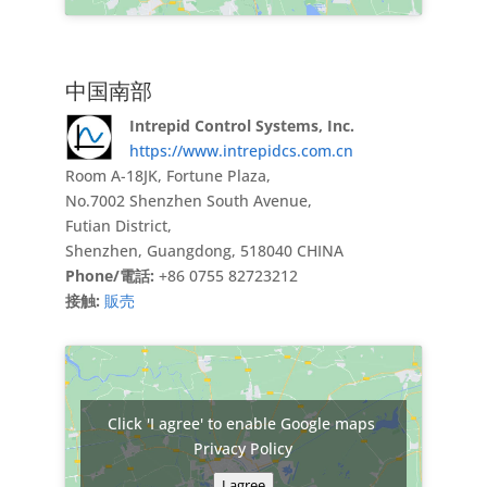
中国南部
Intrepid Control Systems, Inc.
https://www.intrepidcs.com.cn
Room A-18JK, Fortune Plaza,
No.7002 Shenzhen South Avenue,
Futian District,
Shenzhen, Guangdong, 518040 CHINA
Phone/電話:
+86 0755 82723212
接触:
販売
Click 'I agree' to enable Google maps
Privacy Policy
I agree