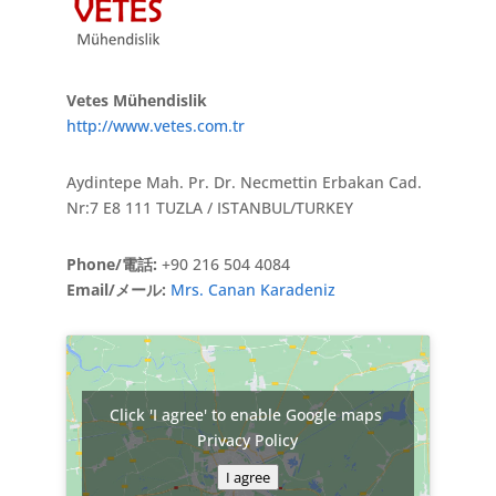
Vetes Mühendislik
http://www.vetes.com.tr
Aydintepe Mah. Pr. Dr. Necmettin Erbakan Cad.
Nr:7 E8 111 TUZLA / ISTANBUL/TURKEY
Phone/電話:
+90 216 504 4084
Email/メール:
Mrs. Canan Karadeniz
Click 'I agree' to enable Google maps
Privacy Policy
I agree