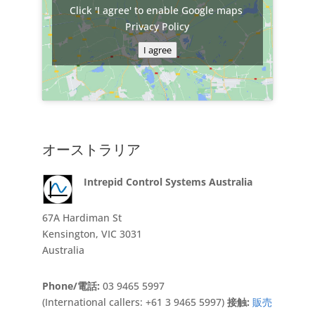
Click 'I agree' to enable Google maps
Privacy Policy
I agree
オーストラリア
Intrepid Control Systems Australia
67A Hardiman St
Kensington, VIC 3031
Australia
Phone/電話:
03 9465 5997
(International callers: +61 3 9465 5997)
接触:
販売