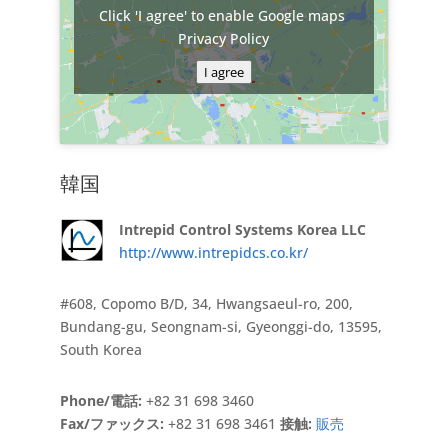
Click 'I agree' to enable Google maps
Privacy Policy
I agree
韓国
Intrepid Control Systems Korea LLC
http://www.intrepidcs.co.kr/
#608, Copomo B/D, 34, Hwangsaeul-ro, 200,
Bundang-gu, Seongnam-si, Gyeonggi-do, 13595,
South Korea
Phone/電話:
+82 31 698 3460
Fax/ファックス:
+82 31 698 3461
接触:
販売