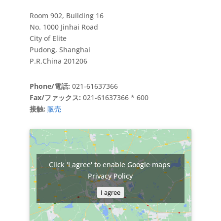
Room 902, Building 16
No. 1000 Jinhai Road
City of Elite
Pudong, Shanghai
P.R.China 201206
Phone/電話:
021-61637366
Fax/ファックス:
021-61637366 * 600
接触:
販売
Click 'I agree' to enable Google maps
Privacy Policy
I agree