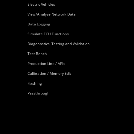
Electric Vehicles
View/Analyze Network Data
Data Logging
Simulate ECU Functions
Diagonostics, Testing and Validation
Test Bench
Production Line / APIs
Calibration / Memory Edit
Flashing
Passthrough