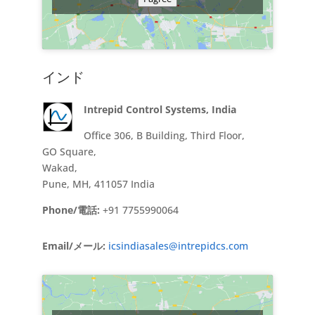
インド
Intrepid Control Systems, India
Office 306, B Building, Third Floor,
GO Square,
Wakad,
Pune, MH, 411057 India
Phone/電話:
+91 7755990064
Email/メール:
icsindiasales@intrepidcs.com