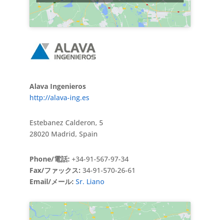
Alava Ingenieros
http://alava-ing.es
Estebanez Calderon, 5
28020 Madrid, Spain
Phone/電話:
+34-91-567-97-34
Fax/ファックス:
34-91-570-26-61
Email/メール:
Sr. Liano