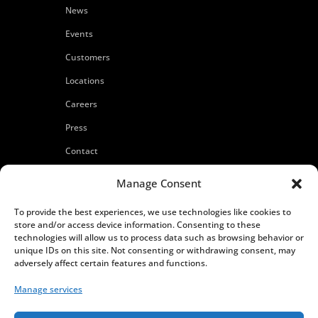
News
Events
Customers
Locations
Careers
Press
Contact
Privacy Policy
Manage Consent
To provide the best experiences, we use technologies like cookies to
store and/or access device information. Consenting to these
technologies will allow us to process data such as browsing behavior or
unique IDs on this site. Not consenting or withdrawing consent, may
adversely affect certain features and functions.
Manage services