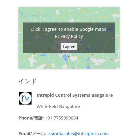
Click 'I agree' to enable Google maps
Privacy Policy
I agree
インド
Intrepid Control Systems Bangalore
Whitefield Bangalore
Phone/電話:
+91 7755990064
Email/メール:
icsindiasales@intrepidcs.com