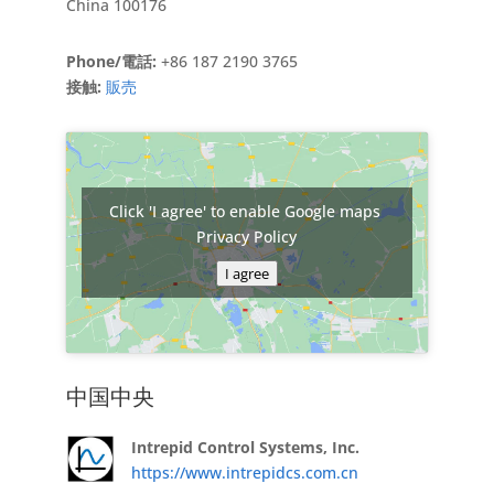
China 100176
Phone/電話:
+86 187 2190 3765
接触:
販売
Click 'I agree' to enable Google maps
Privacy Policy
I agree
中国中央
Intrepid Control Systems, Inc.
https://www.intrepidcs.com.cn