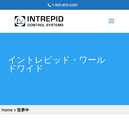
Search
1-800-859-6265
for:
イントレピッド・ワール
ドワイド
Home
»
世界中