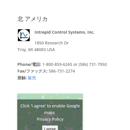
北 アメリカ
Intrepid Control Systems, Inc.
1850 Research Dr
Troy, MI 48083 USA
Phone/電話:
1-800-859-6265 or (586) 731-7950
Fax/ファックス:
586-731-2274
接触:
販売
Click 'I agree' to enable Google
maps
Privacy Policy
I agree