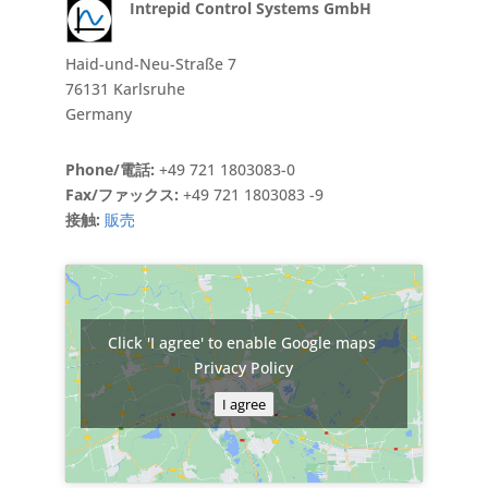
Intrepid Control Systems GmbH
Haid-und-Neu-Straße 7
76131 Karlsruhe
Germany
Phone/電話:
+49 721 1803083-0
Fax/ファックス:
+49 721 1803083 -9
接触:
販売
Click 'I agree' to enable Google maps
Privacy Policy
I agree