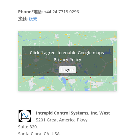
Phone/電話: +
44 24 7718 0296
接触:
販売
Click 'I agree' to enable Google maps
Privacy Policy
I agree
Intrepid Control Systems, Inc. West
5201 Great America Pkwy
Suite 320,
Santa Clara, CA, USA