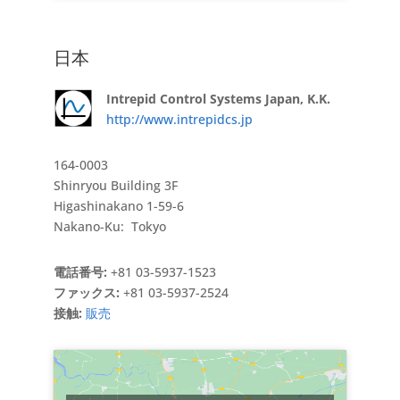
日本
Intrepid Control Systems Japan, K.K.
http://www.intrepidcs.jp
164-0003
Shinryou Building 3F
Higashinakano 1-59-6
Nakano-Ku: Tokyo
電話番号:
+81 03-5937-1523
ファックス:
+81 03-5937-2524
接触:
販売