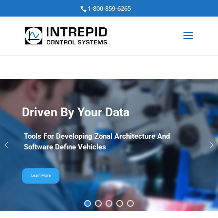
검
1-800-859-6265
색:
Driven By Your Data
Tools For Developing Zonal Architecture And
Software Define Vehicles
Learn More