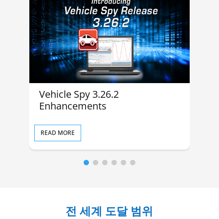
Vehicle Spy 3.26.2
In
Enhancements
M
READ MORE
RE
전 세계 도달 범위