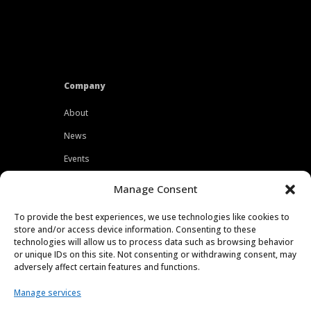
Company
About
News
Events
Customers
Manage Consent
Locations
To provide the best experiences, we use technologies like cookies to
Careers
store and/or access device information. Consenting to these
technologies will allow us to process data such as browsing behavior
Press
or unique IDs on this site. Not consenting or withdrawing consent, may
adversely affect certain features and functions.
Contact
Manage services
Privacy Policy