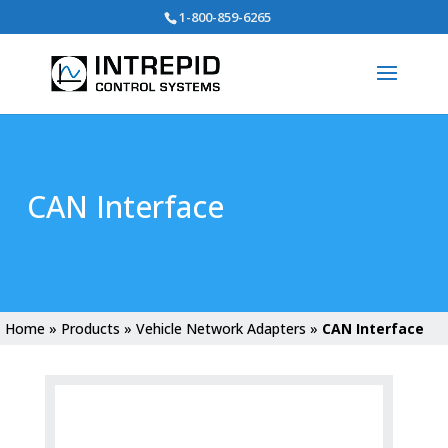
Search
1-800-859-6265
for:
CAN Interface
Home
»
Products
»
Vehicle Network Adapters
»
CAN Interface