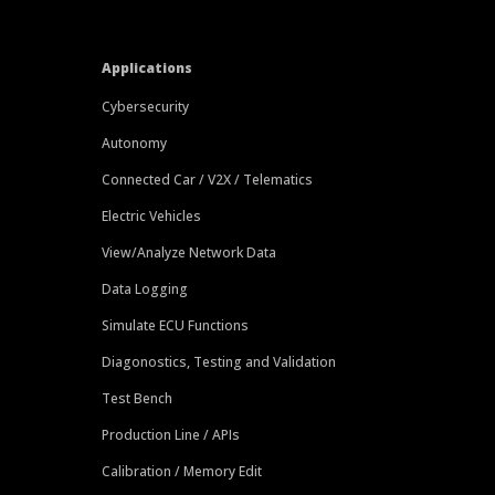
Applications
Cybersecurity
Autonomy
Connected Car / V2X / Telematics
Electric Vehicles
View/Analyze Network Data
Data Logging
Simulate ECU Functions
Diagonostics, Testing and Validation
Test Bench
Production Line / APIs
Calibration / Memory Edit