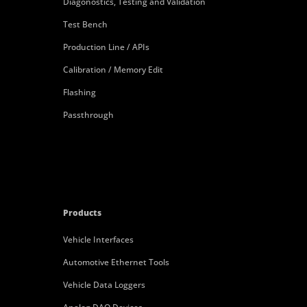
Diagonostics, Testing and Validation
Test Bench
Production Line / APIs
Calibration / Memory Edit
Flashing
Passthrough
Products
Vehicle Interfaces
Automotive Ethernet Tools
Vehicle Data Loggers