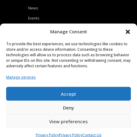
News
Events
Customers
Manage Consent
Locations
To provide the best experiences, we use technologies like cookies to
Careers
store and/or access device information. Consenting to these
technologies will allow us to process data such as browsing behavior
Press
or unique IDs on this site. Not consenting or withdrawing consent, may
adversely affect certain features and functions.
Contact
Manage services
Privacy Policy
Accept
Deny
View preferences
Copyright © 2026 | All Rights Reserved
Privacy Policy
Privacy Policy
Contact Us