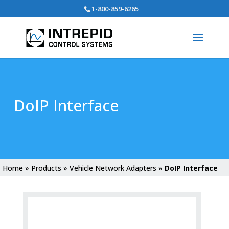
Search
1-800-859-6265
for:
DoIP Interface
Home
»
Products
»
Vehicle Network Adapters
»
DoIP Interface