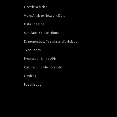
Electric Vehicles
View/Analyze Network Data
Data Logging
Simulate ECU Functions
Diagonostics, Testing and Validation
Test Bench
Production Line / APIs
Calibration / Memory Edit
Flashing
Passthrough