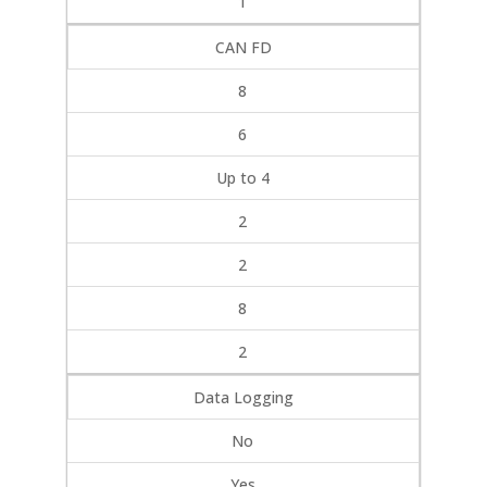
1
CAN FD
8
6
Up to 4
2
2
8
2
Data Logging
No
Yes