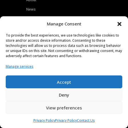
News
Events
Manage Consent
Customers
To provide the best experiences, we use technologies like cookies to
Locations
store and/or access device information. Consenting to these
technologies will allow us to process data such as browsing behavior
Careers
or unique IDs on this site. Not consenting or withdrawing consent, may
adversely affect certain features and functions.
Press
Contact
Manage services
Privacy Policy
Accept
Deny
View preferences
Privacy Policy
Privacy Policy
Contact Us