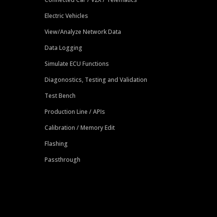
Electric Vehicles
View/Analyze Network Data
Data Logging
Simulate ECU Functions
Diagonostics, Testing and Validation
Test Bench
Production Line / APIs
Calibration / Memory Edit
Flashing
Passthrough