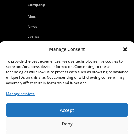
Company
About
News
Events
Customers
Manage Consent
Locations
To provide the best experiences, we use technologies like cookies to
Careers
store and/or access device information. Consenting to these
technologies will allow us to process data such as browsing behavior or
Press
unique IDs on this site. Not consenting or withdrawing consent, may
adversely affect certain features and functions.
Contact
Manage services
Privacy Policy
Accept
Deny