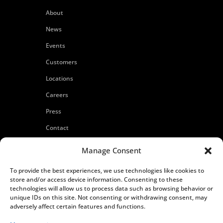
About
News
Events
Customers
Locations
Careers
Press
Contact
Privacy Policy
Manage Consent
To provide the best experiences, we use technologies like cookies to
store and/or access device information. Consenting to these
technologies will allow us to process data such as browsing behavior or
unique IDs on this site. Not consenting or withdrawing consent, may
adversely affect certain features and functions.